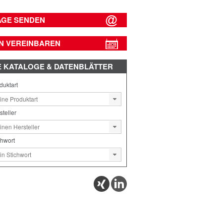
AGE SENDEN
N VEREINBAREN
E
KATALOGE & DATENBLÄTTER
duktart
steller
chwort