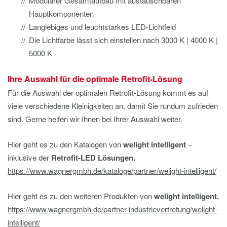
Modularer Gesamtaufbau mit austauschbaren
Hauptkomponenten
Langlebiges und leuchtstarkes LED-Lichtfeld
Die Lichtfarbe lässt sich einstellen nach 3000 K | 4000 K |
5000 K
Ihre Auswahl für die optimale
Retrofit-Lösung
Für die Auswahl der optimalen Retrofit-Lösung kommt es auf
viele verschiedene Kleinigkeiten an, damit Sie rundum zufrieden
sind. Gerne helfen wir Ihnen bei Ihrer Auswahl weiter.
Hier geht es zu den Katalogen von
welight intelligent
–
inklusive der
Retrofit-LED Lösungen.
https://www.wagnergmbh.de/kataloge/partner/welight-intelligent/
Hier geht es zu den weiteren Produkten von
welight intelligent.
https://www.wagnergmbh.de/partner-industrievertretung/welight-
intelligent/