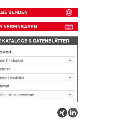
AGE SENDEN
N VEREINBAREN
E
KATALOGE & DATENBLÄTTER
duktart
steller
chwort