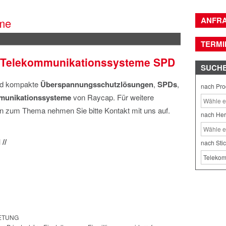
ANFR
me
TERMI
 Telekommunikationssysteme SPD
SUCH
nd kompakte
Überspannungsschutzlösungen
,
SPDs
,
nach Pro
munikationssysteme
von Raycap. Für weitere
en zum Thema nehmen Sie bitte Kontakt mit uns auf.
nach Her
//
nach Sti
RETUNG