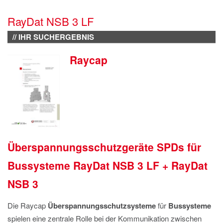
IMPRESSUM
RayDat NSB 3 LF
DATENSCHUTZ
// IHR SUCHERGEBNIS
Raycap
Überspannungsschutzgeräte SPDs für
Bussysteme RayDat NSB 3 LF + RayDat
NSB 3
Die Raycap
Überspannungsschutzsysteme
für
Bussysteme
spielen eine zentrale Rolle bei der Kommunikation zwischen