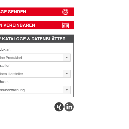
AGE SENDEN
N VEREINBAREN
E
KATALOGE & DATENBLÄTTER
duktart
steller
chwort