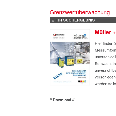
Grenzwertüberwachung
// IHR SUCHERGEBNIS
Müller 
Hier finden 
Messumform
unterschiedl
Schwachstro
unverzichtb
verschieden
werden solle
// Download //