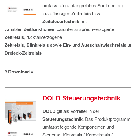
umfasst ein umfangreiches Sortiment an
zuverlässigen
Zeitrelais
bzw.
Zeitsteuertechnik
mit
variablen
Zeitfunktionen
, darunter ansprechverzögerte
Zeitrelais
, rückfallverzögerte
Zeitrelais
,
Blinkrelais
sowie
Ein-
und
Ausschaltwischrelais
und
Dreieck-Zeitrelais
.
// Download //
DOLD Steuerungstechnik
DOLD
gilt als Vorreiter in der
Steuerungstechnik.
Das Produktprogramm
umfasst folgende Komponenten und
Systeme: Kipprelais / Koppelrelais /