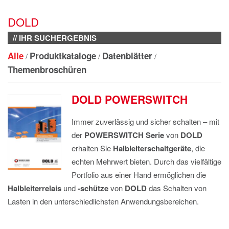
IMPRESSUM
DOLD
DATENSCHUTZ
// IHR SUCHERGEBNIS
Alle
Produktkataloge
Datenblätter
/
/
/
Themenbroschüren
DOLD POWERSWITCH
Immer
zuv
er
lässig
und
sic
h
er schalten – mit
der
POWERSWITCH
Serie
von
DOLD
erhalten Sie
Halbleiterschaltgeräte
,
d
i
e
echte
n
Mehrwert
bi
ete
n
.
D
urch
das vielfältige
Portfolio
aus einer Hand e
r
möglich
en
die
Halbleiterrelais
u
nd
-schütze
von
DOLD
das S
ch
a
lt
en
von
Lasten
in
den u
n
te
rschiedlichste
n
Anwendungsbereichen
.