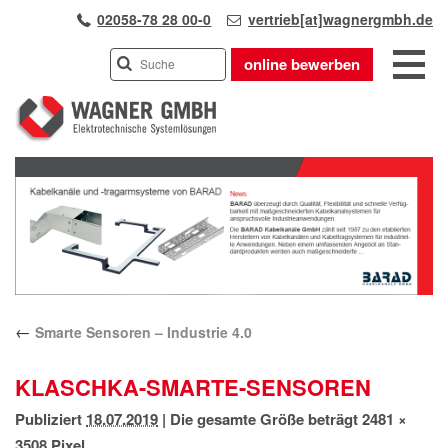
02058-78 28 00-0
vertrieb[at]wagnergmbh.de
online bewerben
INDUSTRIEVERTRETUNG
Previous
UNSER TEAM
Next
WIR ÜBER UNS
KARRIERE
PRODUKTE
PARTNER
←
Smarte Sensoren – Industrie 4.0
APPLIKATIONEN
LÖSUNGEN
KLASCHKA-SMARTE-SENSOREN
KONTAKT
Publiziert
18.07.2019
|
Die gesamte Größe beträgt
2481 ×
ANFAHRT
3508
Pixel