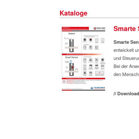
Kataloge
Smarte 
Smarte Sen
entwickelt u
und Steuerun
Bei der An
den Mensche
// Download 