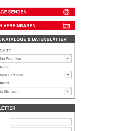
AGE SENDEN
N VEREINBAREN
E
KATALOGE & DATENBLÄTTER
duktart
steller
chwort
LETTER