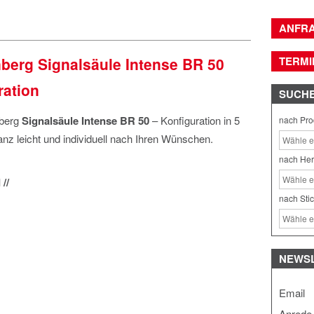
ANFR
berg Signalsäule Intense BR 50
TERMI
ration
SUCH
nberg
Signalsäule Intense BR 50
– Konfiguration in 5
nach Pro
anz leicht und individuell nach Ihren Wünschen.
nach Her
//
nach Sti
NEWS
Email
Anrede