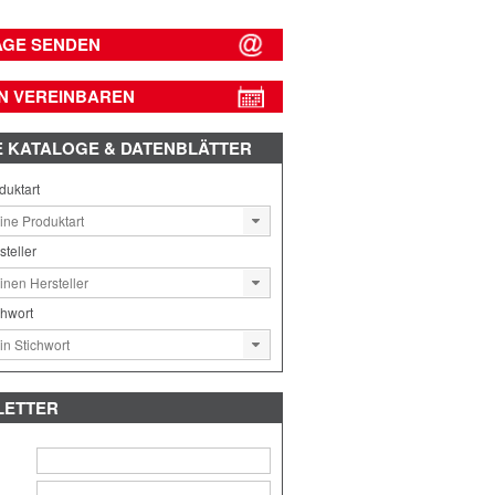
AGE SENDEN
N VEREINBAREN
E
KATALOGE & DATENBLÄTTER
duktart
steller
chwort
LETTER