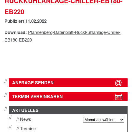
RÜCKKÜHLANLAGE-CHILLER-EB180-
IMPRESSUM
EB220
DATENSCHUTZ
Publiziert
11.02.2022
Download:
Pfannenberg-Datenblatt-Rückkühlanlage-Chiller-
EB180-EB220
ANFRAGE SENDEN
TERMIN VEREINBAREN
AKTUELLES
News
Termine