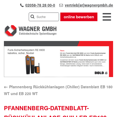
02058-78 28 00-0
vertrieb[at]wagnergmbh.de
online bewerben
INDUSTRIEVERTRETUNG
Previous
UNSER TEAM
Next
WIR ÜBER UNS
KARRIERE
PRODUKTE
PARTNER
←
Pfannenberg Rückkühlanlagen (Chiller) Datenblatt EB 180
APPLIKATIONEN
WT und EB 220 WT
LÖSUNGEN
KONTAKT
PFANNENBERG-DATENBLATT-
ANFAHRT