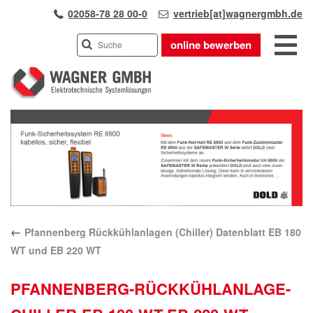
02058-78 28 00-0
vertrieb[at]wagnergmbh.de
online bewerben
INDUSTRIEVERTRETUNG
Previous
UNSER TEAM
Next
WIR ÜBER UNS
KARRIERE
PRODUKTE
PARTNER
←
Pfannenberg Rückkühlanlagen (Chiller) Datenblatt EB 180
APPLIKATIONEN
WT und EB 220 WT
LÖSUNGEN
KONTAKT
PFANNENBERG-RÜCKKÜHLANLAGE-
ANFAHRT