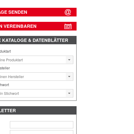
AGE SENDEN
N VEREINBAREN
E
KATALOGE & DATENBLÄTTER
duktart
steller
chwort
LETTER