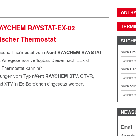
ANFR
RAYCHEM RAYSTAT-EX-02
TERMI
scher Thermostat
SUCH
sche Thermostat von
nVent RAYCHEM RAYSTAT-
nach Pro
it Anlegesensor verfügbar. Dieser nach EEx d
 Thermostat kann mit
nach Her
eitungen vom Typ
nVent RAYCHEM
BTV, QTVR,
d XTV in Ex-Bereichen eingesetzt werden.
nach Sti
NEWS
Email
Anrede