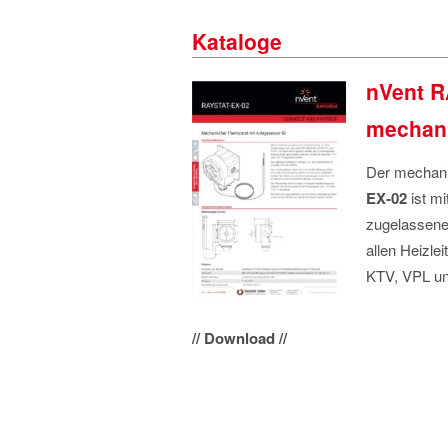
Kataloge
nVent 
mechani
Der mechani
EX-02
ist m
zugelassene
allen Heizl
KTV, VPL un
// Download //