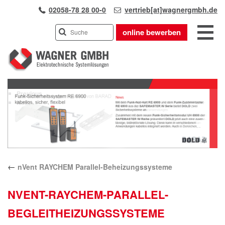
02058-78 28 00-0
vertrieb[at]wagnergmbh.de
online bewerben
INDUSTRIEVERTRETUNG
Previous
UNSER TEAM
Next
WIR ÜBER UNS
KARRIERE
PRODUKTE
PARTNER
←
nVent RAYCHEM Parallel-Beheizungssysteme
APPLIKATIONEN
LÖSUNGEN
NVENT-RAYCHEM-PARALLEL-
KONTAKT
BEGLEITHEIZUNGSSYSTEME
ANFAHRT