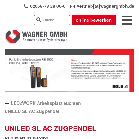
02058-78 28 00-0
vertrieb[at]wagnergmbh.de
online bewerben
INDUSTRIEVERTRETUNG
Previous
UNSER TEAM
Next
WIR ÜBER UNS
KARRIERE
PRODUKTE
PARTNER
←
LED2WORK Arbeitsplatzleuchten
APPLIKATIONEN
UNILED SL AC Zugpendel
LÖSUNGEN
KONTAKT
UNILED SL AC ZUGPENDEL
ANFAHRT
Publiziert
31.08.2021