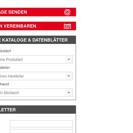
AGE SENDEN
N VEREINBAREN
E
KATALOGE & DATENBLÄTTER
duktart
steller
chwort
LETTER