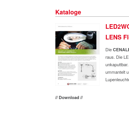
Kataloge
LED2WO
LENS F
Die
CENALE
raus. Die LE
unkaputtbar.
ummantelt u
Lupenleuchte
// Download //