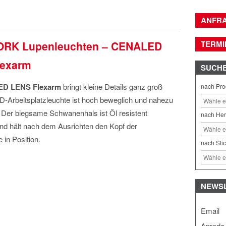
ANFR
RK Lupenleuchten – CENALED
TERMI
lexarm
SUCH
D LENS Flexarm
bringt kleine Details ganz groß
nach Pro
D-Arbeitsplatzleuchte ist hoch beweglich und nahezu
 Der biegsame Schwanenhals ist Öl resistent
nach Her
nd hält nach dem Ausrichten den Kopf der
 in Position.
nach Sti
NEWS
Email
Anrede