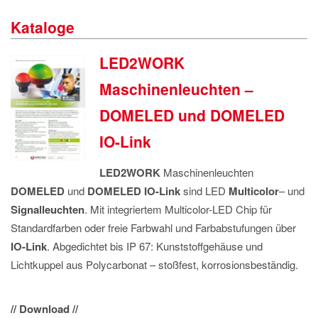
IMPRESSUM
Kataloge
DATENSCHUTZ
LED2WORK
Maschinenleuchten –
DOMELED und DOMELED
IO-Link
LED2WORK
Maschinenleuchten
DOMELED
und
DOMELED IO-Link
sind LED
Multicolor
– und
Signalleuchten
. Mit integriertem Multicolor-LED Chip für
Standardfarben oder freie Farbwahl und Farbabstufungen über
IO-Link
. Abgedichtet bis IP 67: Kunststoffgehäuse und
Lichtkuppel aus Polycarbonat – stoßfest, korrosionsbeständig.
// Download //