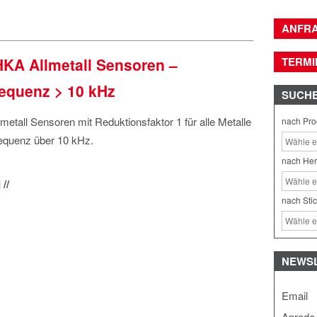
ANFR
A Allmetall Sensoren –
TERMI
requenz > 10 kHz
SUCH
metall Sensoren mit Reduktionsfaktor 1 für alle Metalle
nach Pro
requenz über 10 kHz.
nach Her
//
nach Sti
NEWS
Email
Anrede