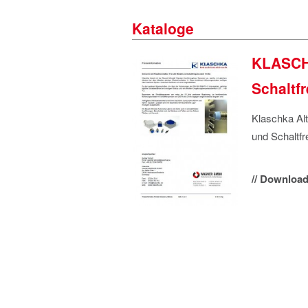
Kataloge
KLASCHK
Schaltf
Klaschka Alt
und Schaltf
// Download 