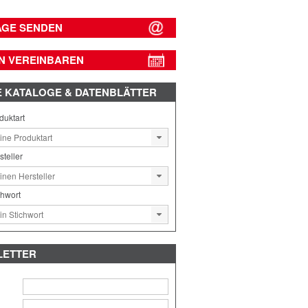
AGE SENDEN
N VEREINBAREN
E
KATALOGE & DATENBLÄTTER
duktart
steller
chwort
LETTER