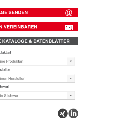
AGE SENDEN
N VEREINBAREN
E
KATALOGE & DATENBLÄTTER
duktart
steller
chwort