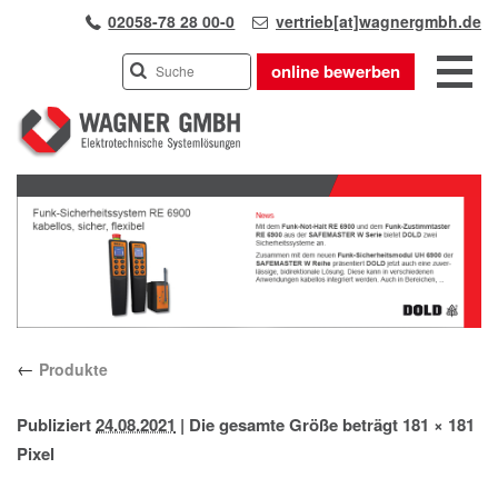
02058-78 28 00-0
vertrieb[at]wagnergmbh.de
online bewerben
INDUSTRIEVERTRETUNG
Previous
UNSER TEAM
Next
WIR ÜBER UNS
KARRIERE
PRODUKTE
PARTNER
←
Produkte
APPLIKATIONEN
LÖSUNGEN
Publiziert
24.08.2021
|
Die gesamte Größe beträgt
181 × 181
KONTAKT
Pixel
ANFAHRT