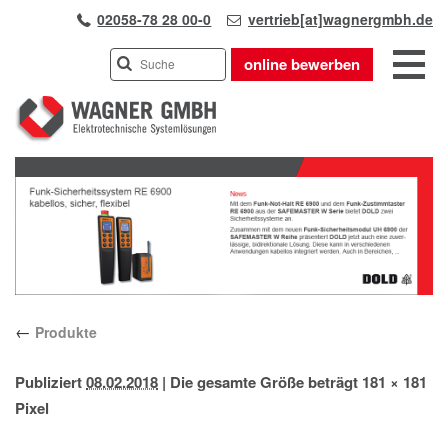
02058-78 28 00-0
vertrieb[at]wagnergmbh.de
online bewerben
INDUSTRIEVERTRETUNG
Previous
UNSER TEAM
Next
WIR ÜBER UNS
KARRIERE
PRODUKTE
PARTNER
←
Produkte
APPLIKATIONEN
LÖSUNGEN
Publiziert
08.02.2018
|
Die gesamte Größe beträgt
181 × 181
KONTAKT
Pixel
ANFAHRT