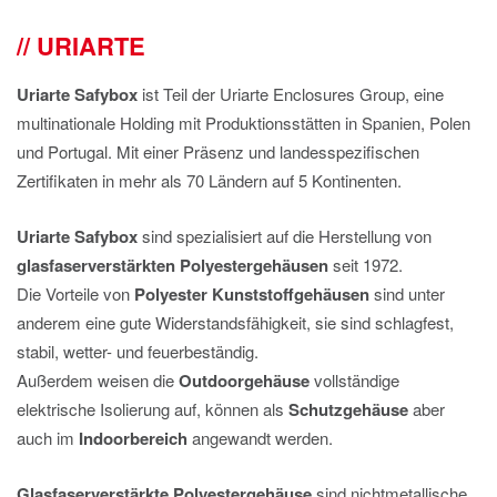
IMPRESSUM
URIARTE
DATENSCHUTZ
Uriarte Safybox
ist Teil der Uriarte Enclosures Group, eine
multinationale Holding mit Produktionsstätten in Spanien, Polen
und Portugal. Mit einer Präsenz und landesspezifischen
Zertifikaten in mehr als 70 Ländern auf 5 Kontinenten.
Uriarte Safybox
sind spezialisiert auf die Herstellung von
glasfaserverstärkten Polyestergehäusen
seit 1972.
Die Vorteile von
Polyester Kunststoffgehäusen
sind unter
anderem eine gute Widerstandsfähigkeit, sie sind schlagfest,
stabil, wetter- und feuerbeständig.
Außerdem weisen die
Outdoorgehäuse
vollständige
elektrische Isolierung auf, können als
Schutzgehäuse
aber
auch im
Indoorbereich
angewandt werden.
Glasfaserverstärkte Polyestergehäuse
sind nichtmetallische