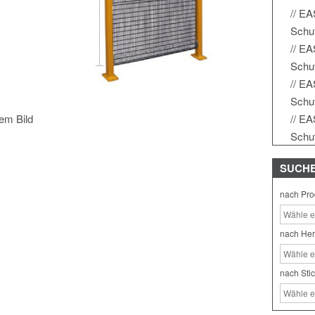
EA
Schu
EA
Schu
EA
Schu
EA
m Bild
Schu
SUCH
nach Pro
nach Her
nach Sti