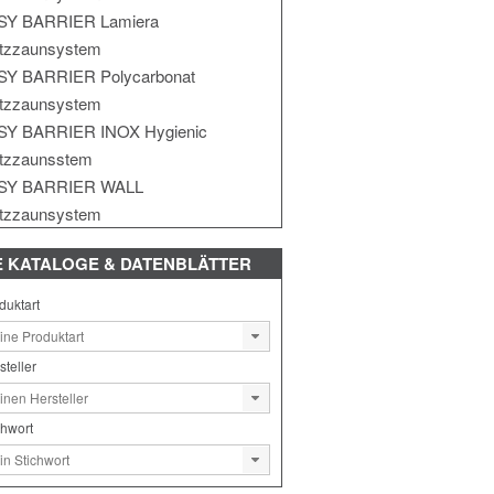
SY BARRIER Lamiera
tzzaunsystem
SY BARRIER Polycarbonat
tzzaunsystem
SY BARRIER INOX Hygienic
tzzaunsstem
SY BARRIER WALL
tzzaunsystem
E
KATALOGE & DATENBLÄTTER
duktart
steller
chwort