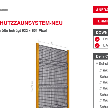
stem
ANFR
TERMI
CHUTZZAUNSYSTEM-NEU
röße beträgt
932 × 651
Pixel
DOWN
De
EA
Della C
Schu
EA
Schu
EA
EA
Schu
EA
Schu