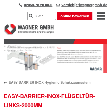
02058-78 28 00-0
vertrieb[at]wagnergmbh.de
online bewerben
INDUSTRIEVERTRETUNG
Previous
UNSER TEAM
Next
WIR ÜBER UNS
KARRIERE
PRODUKTE
PARTNER
←
EASY BARRIER INOX Hygienic Schutzzaunsstem
APPLIKATIONEN
LÖSUNGEN
EASY-BARRIER-INOX-FLÜGELTÜR-
KONTAKT
LINKS-2000MM
ANFAHRT