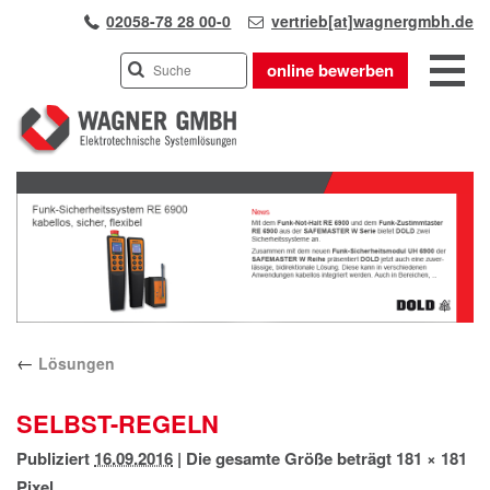
02058-78 28 00-0
vertrieb[at]wagnergmbh.de
online bewerben
INDUSTRIEVERTRETUNG
Previous
UNSER TEAM
Next
WIR ÜBER UNS
KARRIERE
PRODUKTE
PARTNER
←
Lösungen
APPLIKATIONEN
LÖSUNGEN
SELBST-REGELN
KONTAKT
Publiziert
16.09.2016
|
Die gesamte Größe beträgt
181 × 181
ANFAHRT
Pixel