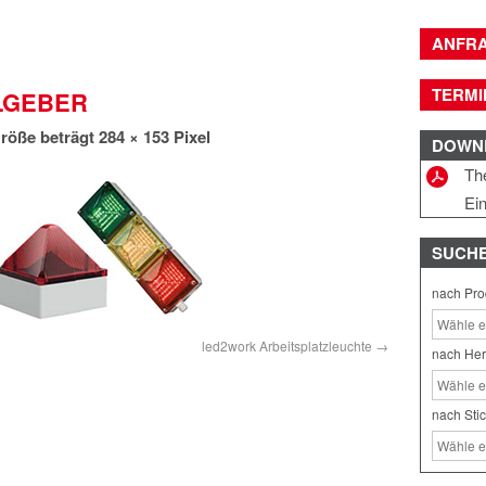
ANFR
TERMI
LGEBER
röße beträgt
284 × 153
Pixel
DOWN
Th
Ei
SUCH
nach Pro
led2work Arbeitsplatzleuchte
nach Her
nach Sti