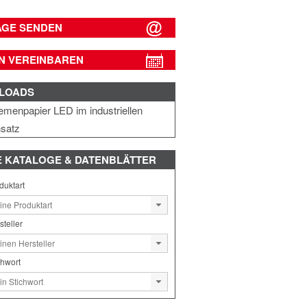
AGE SENDEN
N VEREINBAREN
LOADS
emenpapier LED im industriellen
nsatz
E
KATALOGE & DATENBLÄTTER
duktart
steller
chwort