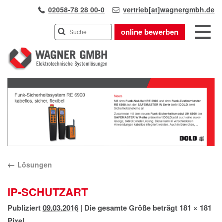
02058-78 28 00-0
vertrieb[at]wagnergmbh.de
online bewerben
INDUSTRIEVERTRETUNG
Previous
UNSER TEAM
Next
WIR ÜBER UNS
KARRIERE
PRODUKTE
PARTNER
←
Lösungen
APPLIKATIONEN
LÖSUNGEN
IP-SCHUTZART
KONTAKT
Publiziert
09.03.2016
|
Die gesamte Größe beträgt
181 × 181
ANFAHRT
Pixel