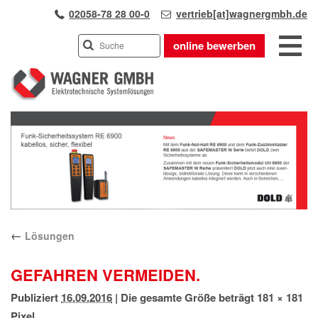
02058-78 28 00-0
vertrieb[at]wagnergmbh.de
online bewerben
INDUSTRIEVERTRETUNG
Previous
UNSER TEAM
Next
WIR ÜBER UNS
KARRIERE
PRODUKTE
PARTNER
←
Lösungen
APPLIKATIONEN
LÖSUNGEN
GEFAHREN VERMEIDEN.
KONTAKT
Publiziert
16.09.2016
|
Die gesamte Größe beträgt
181 × 181
ANFAHRT
Pixel