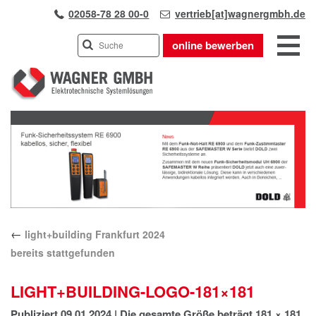
02058-78 28 00-0
vertrieb[at]wagnergmbh.de
online bewerben
INDUSTRIEVERTRETUNG
Previous
UNSER TEAM
Next
WIR ÜBER UNS
KARRIERE
PRODUKTE
PARTNER
←
light+building Frankfurt 2024
APPLIKATIONEN
bereits stattgefunden
LÖSUNGEN
KONTAKT
LIGHT+BUILDING-LOGO-181×181
ANFAHRT
Publiziert
09.01.2024
|
Die gesamte Größe beträgt
181 × 181