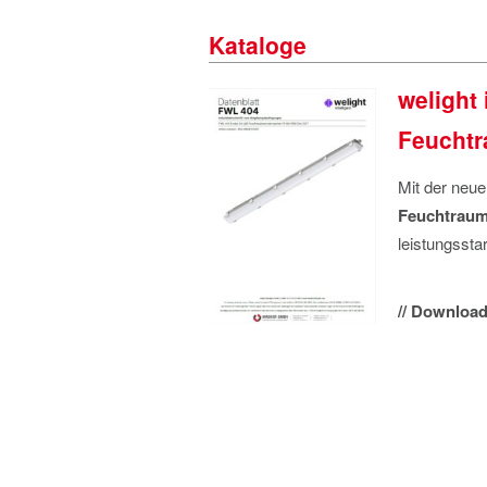
Kataloge
welight
Feucht
Mit der neu
Feuchtrau
leistungssta
// Download 