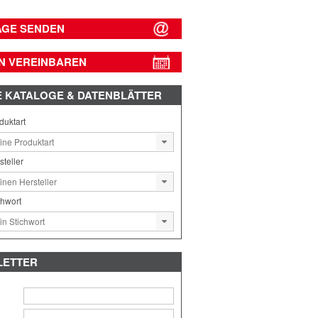
AGE SENDEN
N VEREINBAREN
E
KATALOGE & DATENBLÄTTER
duktart
steller
chwort
LETTER