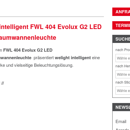
ANFR
 intelligent FWL 404 Evolux G2 LED
TERMI
raumwannenleuchte
SUCH
en
FWL 404 Evolux G2 LED
nach Pro
mwannenleuchte
präsentiert
welight intelligent
eine
rke und vielseitige Beleuchtungslösung.
nach Her
nach Sti
//
NEWS
Email
Anrede