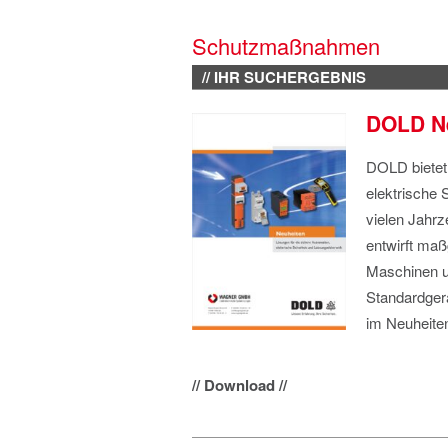
Schutzmaßnahmen
// IHR SUCHERGEBNIS
DOLD N
DOLD bietet
elektrische 
vielen Jahrz
entwirft maß
Maschinen u
Standardgerä
im Neuheiten
// Download //