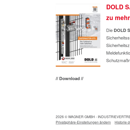
DOLD S
zu mehr
Die
DOLD
S
Sicherheitss
Sicherheitsz
Meldefunktio
Schutzmaßn
// Download //
2026 © WAGNER GMBH - INDUSTRIEVERT
Privatsphäre-Einstellungen ändern
Historie 