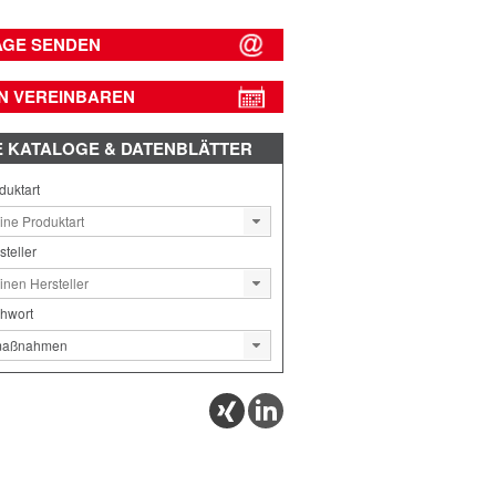
AGE SENDEN
N VEREINBAREN
E
KATALOGE & DATENBLÄTTER
duktart
steller
chwort