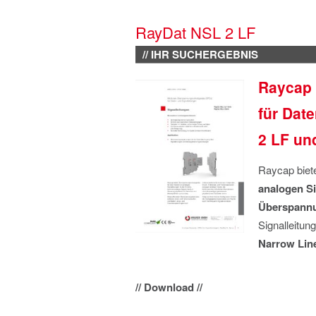
RayDat NSL 2 LF
// IHR SUCHERGEBNIS
Raycap
für Dat
2 LF un
Raycap biet
analogen
S
Überspannu
Signalleitun
Narrow Line
// Download //