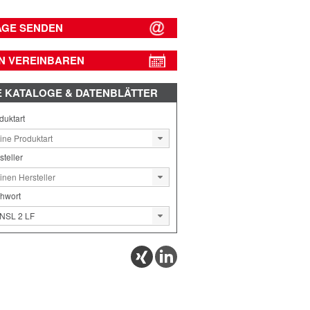
AGE SENDEN
N VEREINBAREN
E
KATALOGE & DATENBLÄTTER
duktart
steller
chwort