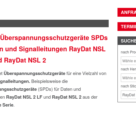
ANFR
TERMI
 Überspannungsschutzgeräte SPDs
SUCH
en und Signalleitungen RayDat NSL
nach Pro
d RayDat NSL 2
nach Her
et
Überspannungsschutzgeräte
für eine Vielzahl von
ignalleitungen.
Beispielsweise die
nach Sti
ngsschutzgeräte
(SPDs) für Daten und
gen
RayDat NSL 2 LF
und
RayDat NSL 2
aus der
 Serie
.