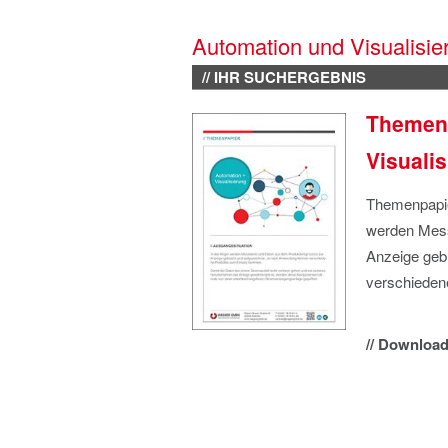
Automation und Visualisie
// IHR SUCHERGEBNIS
Themenp
Visuali
Themenpapier
werden Mess
Anzeige geb
verschieden
// Download 