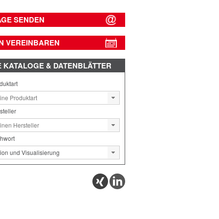
AGE SENDEN
N VEREINBAREN
E
KATALOGE & DATENBLÄTTER
duktart
steller
chwort