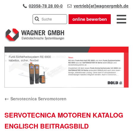
02058-78 28 00-0
vertrieb[at]wagnergmbh.de
online bewerben
INDUSTRIEVERTRETUNG
Previous
UNSER TEAM
Next
WIR ÜBER UNS
KARRIERE
PRODUKTE
PARTNER
←
Servotecnica Servomotoren
APPLIKATIONEN
LÖSUNGEN
SERVOTECNICA MOTOREN KATALOG
KONTAKT
ENGLISCH BEITRAGSBILD
ANFAHRT