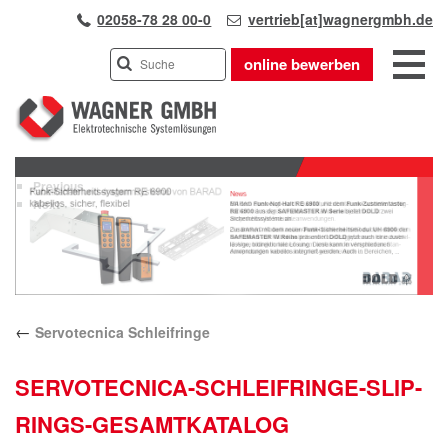
02058-78 28 00-0
vertrieb[at]wagnergmbh.de
online bewerben
INDUSTRIEVERTRETUNG
Previous
UNSER TEAM
Next
WIR ÜBER UNS
KARRIERE
PRODUKTE
PARTNER
←
Servotecnica Schleifringe
APPLIKATIONEN
LÖSUNGEN
SERVOTECNICA-SCHLEIFRINGE-SLIP-
KONTAKT
RINGS-GESAMTKATALOG
ANFAHRT