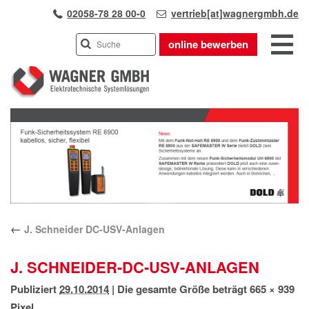
02058-78 28 00-0
vertrieb[at]wagnergmbh.de
online bewerben
INDUSTRIEVERTRETUNG
Previous
UNSER TEAM
Next
WIR ÜBER UNS
KARRIERE
PRODUKTE
PARTNER
←
J. Schneider DC-USV-Anlagen
APPLIKATIONEN
LÖSUNGEN
J. SCHNEIDER-DC-USV-ANLAGEN
KONTAKT
Publiziert
29.10.2014
|
Die gesamte Größe beträgt
665 × 939
ANFAHRT
Pixel