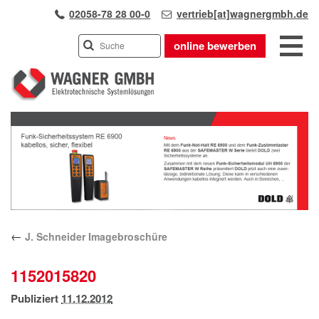
02058-78 28 00-0
vertrieb[at]wagnergmbh.de
online bewerben
INDUSTRIEVERTRETUNG
Previous
UNSER TEAM
Next
WIR ÜBER UNS
KARRIERE
PRODUKTE
PARTNER
←
J. Schneider Imagebroschüre
APPLIKATIONEN
LÖSUNGEN
1152015820
KONTAKT
Publiziert
11.12.2012
ANFAHRT