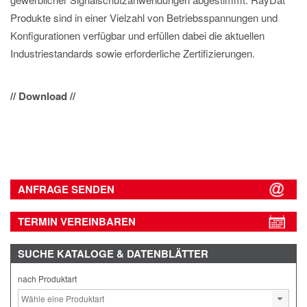
Produkte sind in e
ine
r
Vielzahl von
Betriebsspannungen und
Konfigurationen
v
er
fügbar
und erfüllen dabei
die aktuellen
Industriestandards
sow
ie
erf
ord
er
lic
h
e
Z
e
r
t
ifi
zi
e
ru
n
gen
.
// Download //
ANFRAGE SENDEN
TERMIN VEREINBAREN
SUCHE
KATALOGE & DATENBLÄTTER
nach Produktart