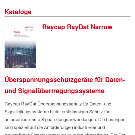
IMPRESSUM
Kataloge
DATENSCHUTZ
Raycap RayDat Narrow
Überspannungsschutzgeräte für Daten-
und Signalübertragungssysteme
Raycap RayDat Überspannungsschutz für Daten- und
Signalleitungssysteme bietet er
s
t
klas
sig
en Schutz für
unterschiedlichste
Signalleitungsanwendungen. Die Lösungen
si
n
d
speziell auf
die Anforderungen industrieller und
gewerblicher Signalschutzanwendungen
abgestimmt.
RayDat