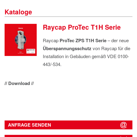
IMPRESSUM
Kataloge
DATENSCHUTZ
Raycap ProTec T1H Serie
Raycap
ProTec ZPS T1H Serie
– der neue
Überspannungsschutz
von Raycap für die
Installation in Gebäuden gemäß VDE 0100-
443/-534.
// Download //
ANFRAGE SENDEN