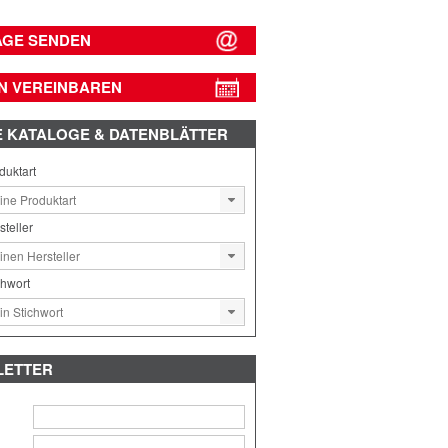
AGE SENDEN
N VEREINBAREN
E
KATALOGE & DATENBLÄTTER
duktart
steller
chwort
LETTER