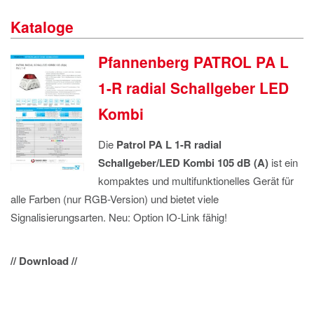
IMPRESSUM
Kataloge
DATENSCHUTZ
Pfannenberg PATROL PA L
1-R radial Schallgeber LED
Kombi
Die
Patrol PA L 1-R radial
Schallgeber/LED Kombi 105 dB (A)
ist ein
kompaktes und multifunktionelles Gerät für
alle Farben (nur RGB-Version) und bietet viele
Signalisierungsarten. Neu: Option IO-Link fähig!
// Download //