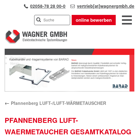
02058-78 28 00-0
vertrieb[at]wagnergmbh.de
online bewerben
INDUSTRIEVERTRETUNG
Previous
UNSER TEAM
Next
WIR ÜBER UNS
KARRIERE
PRODUKTE
PARTNER
←
Pfannenberg LUFT-/LUFT-WÄRMETAUSCHER
APPLIKATIONEN
LÖSUNGEN
PFANNENBERG LUFT-
KONTAKT
WAERMETAUCHER GESAMTKATALOG
ANFAHRT