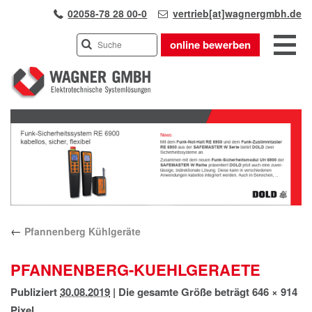
02058-78 28 00-0
vertrieb[at]wagnergmbh.de
online bewerben
INDUSTRIEVERTRETUNG
Previous
UNSER TEAM
Next
WIR ÜBER UNS
KARRIERE
PRODUKTE
PARTNER
←
Pfannenberg Kühlgeräte
APPLIKATIONEN
LÖSUNGEN
PFANNENBERG-KUEHLGERAETE
KONTAKT
Publiziert
30.08.2019
|
Die gesamte Größe beträgt
646 × 914
ANFAHRT
Pixel