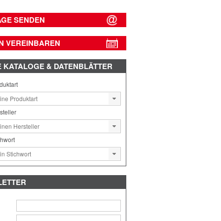
AGE SENDEN
N VEREINBAREN
E
KATALOGE & DATENBLÄTTER
duktart
steller
chwort
LETTER