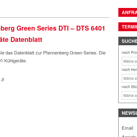
ANFR
berg Green Series DTI – DTS 6401
TERMI
äte Datenblatt
SUCH
Sie das Datenblatt zur Pfannenberg Green Series. Die
nach Pro
1 Kühlgeräte.
nach Her
//
nach Sti
NEWS
Email
Anrede