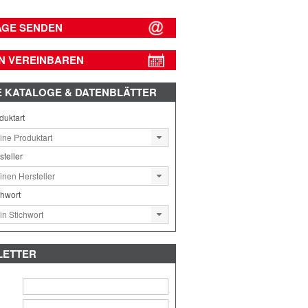
AGE SENDEN
N VEREINBAREN
E
KATALOGE & DATENBLÄTTER
duktart
steller
chwort
LETTER