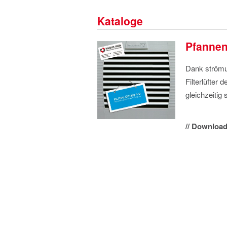
Kataloge
Pfannenb
Dank strömun
Filterlüfter 
gleichzeitig
// Download 