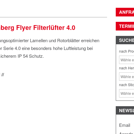
ANFR
erg Flyer Filterlüfter 4.0
TERMI
SUCH
gsoptimierter Lamellen und Rotorblätter erreichen
der Serie 4.0 eine besonders hohe Luftleistung bei
nach Pro
 sicherem IP 54 Schutz.
nach Her
//
nach Sti
NEWS
Email
Anrede