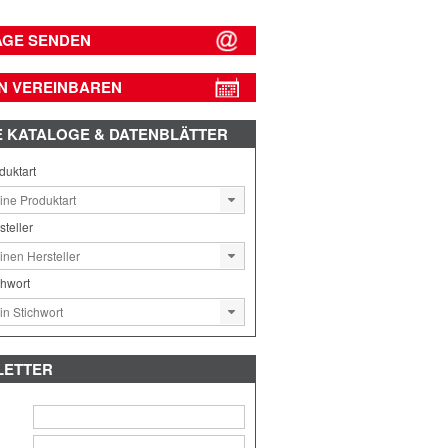
AGE SENDEN
N VEREINBAREN
E
KATALOGE & DATENBLÄTTER
duktart
steller
chwort
LETTER