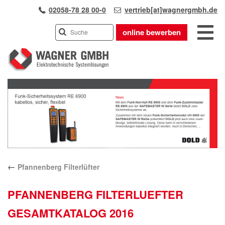
02058-78 28 00-0
vertrieb[at]wagnergmbh.de
online bewerben
INDUSTRIEVERTRETUNG
Previous
UNSER TEAM
Next
WIR ÜBER UNS
KARRIERE
PRODUKTE
PARTNER
←
Pfannenberg Filterlüfter
APPLIKATIONEN
LÖSUNGEN
PFANNENBERG FILTERLUEFTER
KONTAKT
GESAMTKATALOG 2016
ANFAHRT