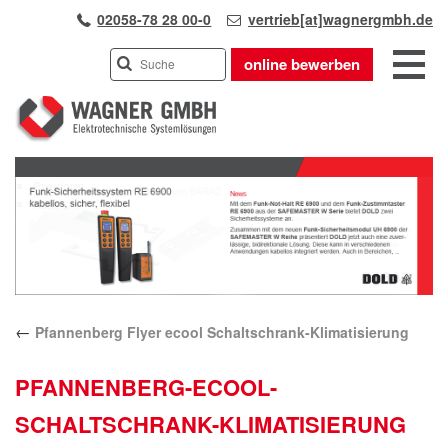
02058-78 28 00-0
vertrieb[at]wagnergmbh.de
online bewerben
INDUSTRIEVERTRETUNG
Previous
UNSER TEAM
Next
WIR ÜBER UNS
KARRIERE
PRODUKTE
PARTNER
←
Pfannenberg Flyer ecool Schaltschrank-Klimatisierung
APPLIKATIONEN
LÖSUNGEN
PFANNENBERG-ECOOL-
KONTAKT
SCHALTSCHRANK-KLIMATISIERUNG
ANFAHRT