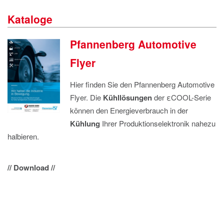
IMPRESSUM
Kataloge
DATENSCHUTZ
Pfannenberg Automotive
Flyer
Hier finden Sie den Pfannenberg Automotive
Flyer. Die
Kühllösungen
der εCOOL-Serie
können den Energieverbrauch in der
Kühlung
Ihrer Produktionselektronik nahezu
halbieren.
// Download //