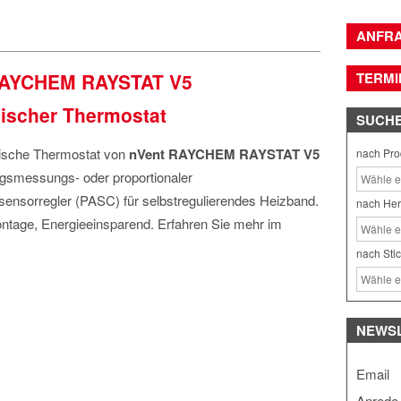
ANFR
RAYCHEM RAYSTAT V5
TERMI
nischer Thermostat
SUCH
nische Thermostat von
nVent RAYCHEM RAYSTAT V5
nach Pro
ungsmessungs- oder proportionaler
nsorregler (PASC) für selbstregulierendes Heizband.
nach Her
tage, Energieeinsparend. Erfahren Sie mehr im
nach Sti
NEWS
Email
Anrede