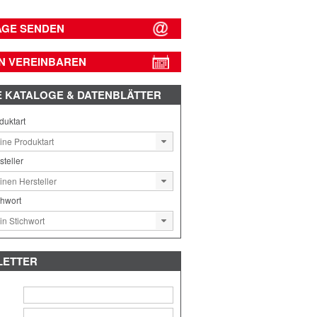
AGE SENDEN
N VEREINBAREN
E
KATALOGE & DATENBLÄTTER
duktart
steller
chwort
LETTER