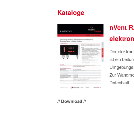
Kataloge
nVent 
elektro
Der elektro
ist ein Leit
Umgebungsse
Zur Wandmon
Datenblatt.
// Download //