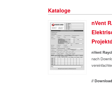
Kataloge
nVent 
Elektri
Projektd
nVent Raych
nach Downloa
vereinfacht
// Download 