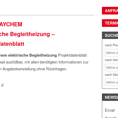
ANFR
RAYCHEM
TERMI
sche Begleitheizung –
SUCH
atenblatt
nach Pro
em elektrische Begleitheizung
Projektdatenblatt
nach Her
d ausfüllbar, mit allen benötigten Informationen zur
en Angebotserstellung ohne Rückfragen.
nach Sti
//
NEWS
Email
Anrede