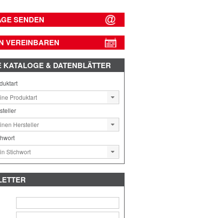
AGE SENDEN
N VEREINBAREN
E
KATALOGE & DATENBLÄTTER
duktart
steller
chwort
LETTER